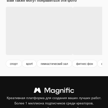
Вам также могут понравиться эти фото
спорт
sport
гимнастический зал
фитнес фон
спор
Креативная платформа для создания ваших лучших работ.
Более 1 миллиона подписчиков среди креаторов,