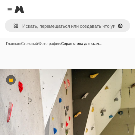
Magnific
Close menu
Поиск 
Главная
/
Стоковый
/
Фотографии
/
Серая стена для скал…
Премиум