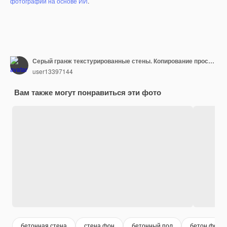
фотографий на основе ИИ
.
Серый гранж текстурированные стены. Копирование пространства, асфальт фон
user13397144
Вам также могут понравиться эти фото
бетонная стена
стена фон
бетонный пол
бетон фон