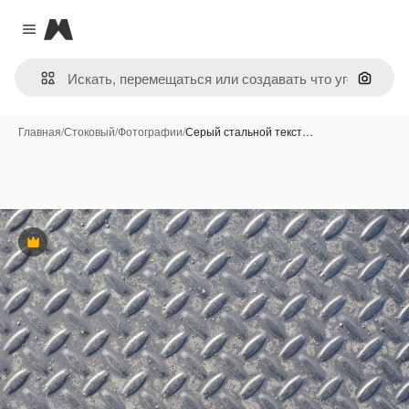
Magnific
Close menu
Поиск 
Главная
/
Стоковый
/
Фотографии
/
Серый стальной текст…
Премиум