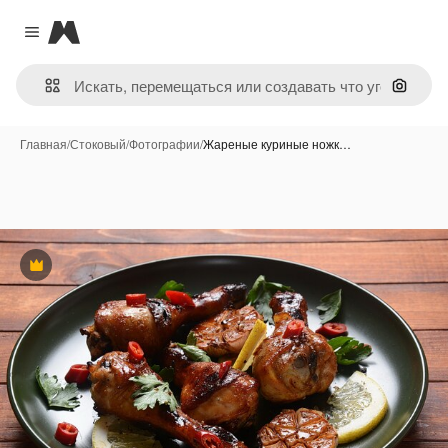
Magnific
Close menu
Поиск 
Главная
/
Стоковый
/
Фотографии
/
Жареные куриные ножк…
Премиум