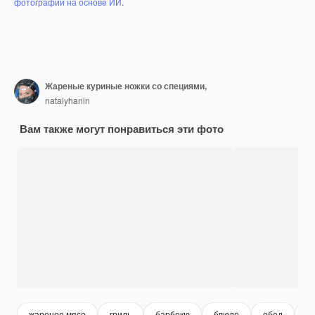
фотографий на основе ИИ
.
Жареные куриные ножки со специями,
natalyhanin
Вам также могут понравиться эти фото
жареное мясо
гриль
барбекю
блюдо
обед
у