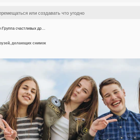
и
/
Группа счастливых др…
рузей, делающих снимок