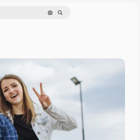
Поиск по изображению
Поиск