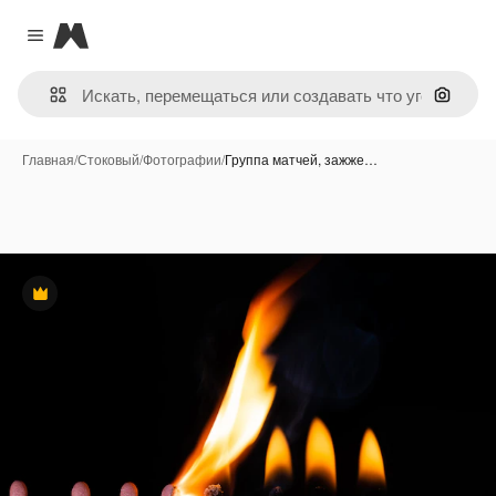
Magnific
Close menu
Поиск 
Главная
/
Стоковый
/
Фотографии
/
Группа матчей, зажже…
Премиум