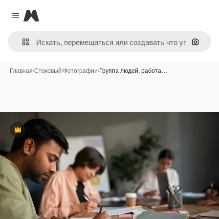
Magnific
Close menu
Поиск 
Главная
/
Стоковый
/
Фотографии
/
Группа людей, работа…
Премиум