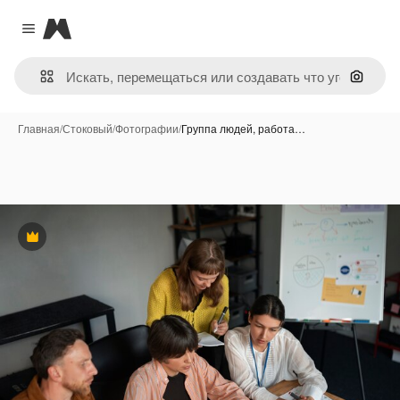
Magnific
Close menu
Поиск 
Главная
/
Стоковый
/
Фотографии
/
Группа людей, работа…
Премиум