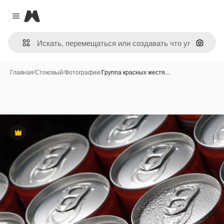
Magnific
Close menu
Поиск 
Главная
/
Стоковый
/
Фотографии
/
Группа красных жестя…
Премиум