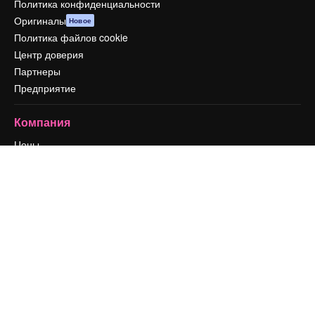
Политика конфиденциальности
Оригиналы
Новое
Политика файлов cookie
Центр доверия
Партнеры
Предприятие
Компания
Цены
О нас
Reviews
Вакансии
Поиск тенденций
Блог
События
Slidesgo
Продайте свой контент
Помещение для прессы
Ищете magnific.ai