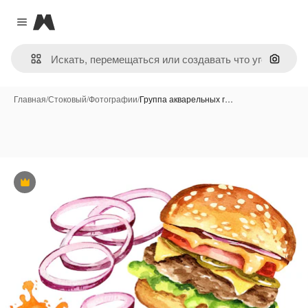
Magnific
Close menu
Поиск 
Главная
/
Стоковый
/
Фотографии
/
Группа акварельных г…
Премиум