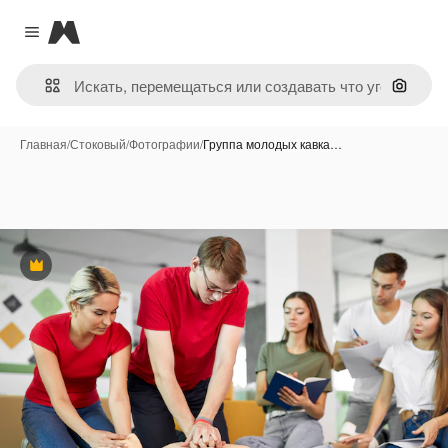
Magnific
Close menu
Поиск 
Главная
/
Стоковый
/
Фотографии
/
Группа молодых кавка…
Премиум