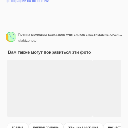
фотографий на основе ИИ
.
Группа молодых кавказцев учится, как спасти жизнь, сидя вместе.
ufabizphoto
Вам также могут понравиться эти фото
травма
первая помощь
женщина мужчина
несчастный