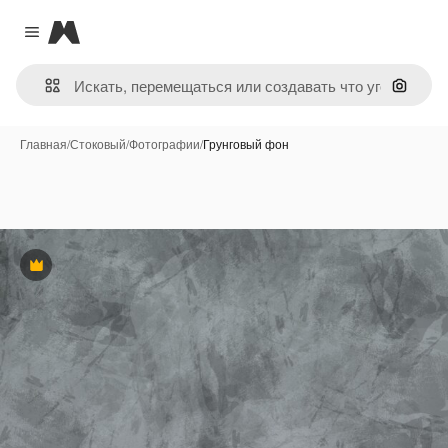
Magnific
Close menu
Поиск 
Главная
/
Стоковый
/
Фотографии
/
Грунговый фон
Премиум