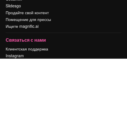
Slidesgo
Продайте свой контент
Помещение для прессы
Ищете magnific.ai
Связаться с нами
Клиентская поддержка
Instagram
YouTube
LinkedIn
TikTok
Discord
X
Reddit
Copyright © 2010-
2026
Freepik Company S.L.U.
Все права защищены
.