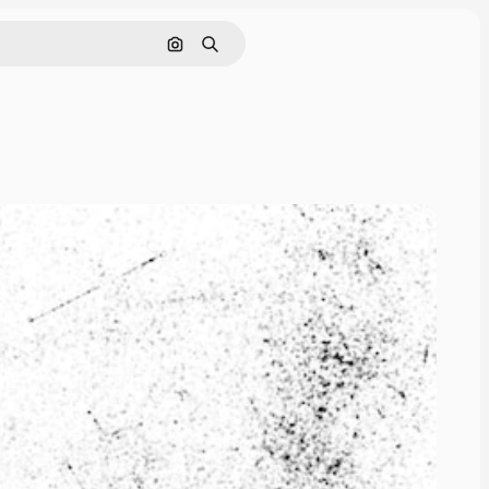
Поиск по изображению
Поиск