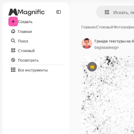
Создать
Главная
/
Стоковый
/
Фотографи
Главная
Поиск
Грандж текстуры на 
bagiasadesign
Стоковый
Посмотреть
Премиум
Все инструменты