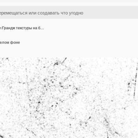
и
/
Грандж текстуры на б…
белом фоне