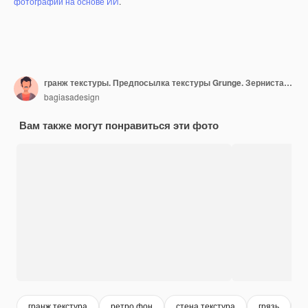
фотографий на основе ИИ
.
гранж текстуры. Предпосылка текстуры Grunge. Зернистая абстрактная текстура на белом фоне
bagiasadesign
Вам также могут понравиться эти фото
гранж текстура
ретро фон
стена текстура
грязь
т