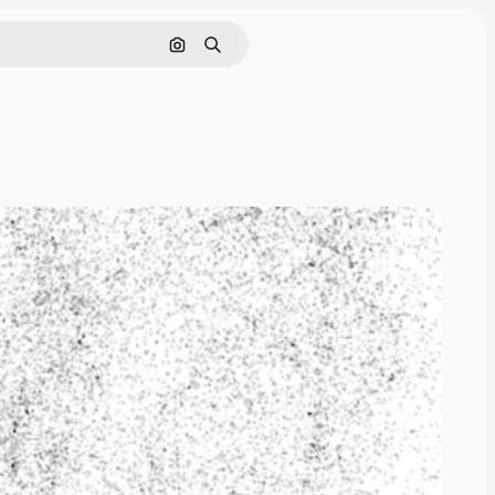
Поиск по изображению
Поиск