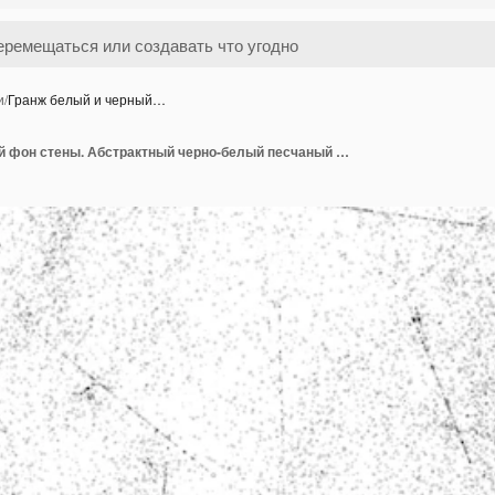
и
/
Гранж белый и черный…
Гранж белый и черный фон стены. Абстрактный черно-белый песчаный фон гранж