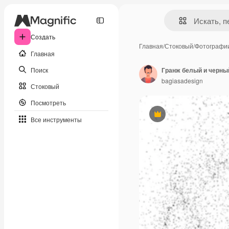
Создать
Главная
/
Стоковый
/
Фотографи
Главная
Поиск
bagiasadesign
Стоковый
Посмотреть
Премиум
Все инструменты