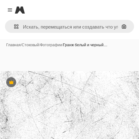
Magnific
Close menu
Поиск 
Главная
/
Стоковый
/
Фотографии
/
Гранж белый и черный…
Премиум