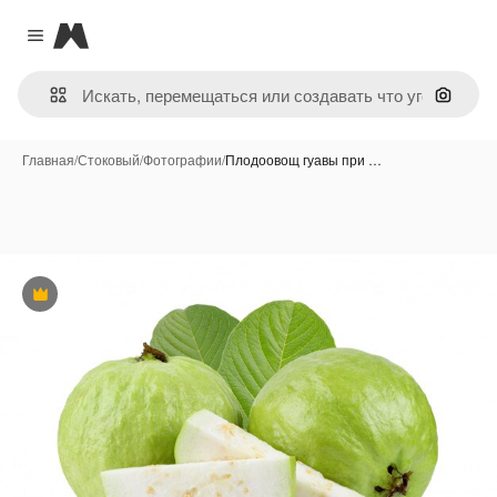
Magnific
Close menu
Поиск 
Главная
/
Стоковый
/
Фотографии
/
Плодоовощ гуавы при …
Премиум