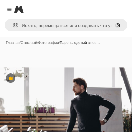
Magnific
Close menu
Поиск 
Главная
/
Стоковый
/
Фотографии
/
Парень, одетый в пов…
Премиум