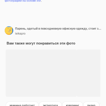
фотографий на основе ИИ
.
Парень, одетый в повседневную офисную одежду, стоит за столом в современном офисе, оборудованном современной оргтехникой
leikapro
Вам также могут понравиться эти фото
мужчина работает
экспертиза
коворкинг
лидер
б