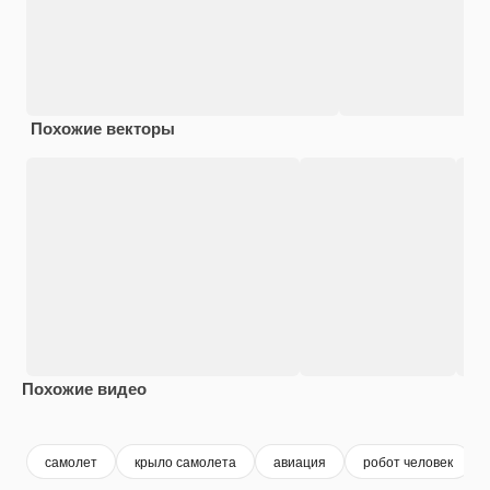
Похожие векторы
Похожие видео
Premium
Premium
Premium
Premium
самолет
крыло самолета
авиация
робот человек