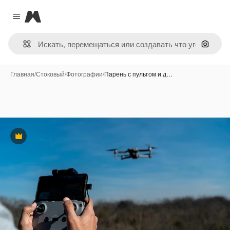
Magnific
Close menu
Поиск 
Главная
/
Стоковый
/
Фотографии
/
Парень с пультом и д…
Премиум