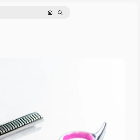
Поиск по изображению
Поиск