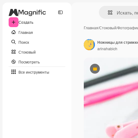
Создать
Главная
/
Стоковый
/
Фотографи
Главная
Поиск
Ножницы для стрижки
arinahabich
Стоковый
Посмотреть
Премиум
Все инструменты