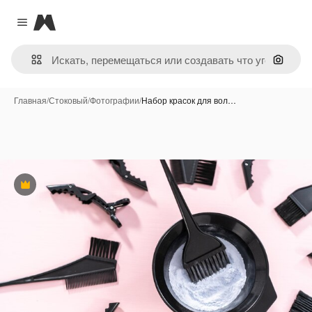
Magnific
Close menu
Поиск 
Главная
/
Стоковый
/
Фотографии
/
Набор красок для вол…
Премиум