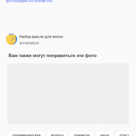
фотографий на основе ИИ
.
Набор красок для волос
arinahabich
Вам также могут понравиться эти фото
парикмахерская
волосы
прическа
чаша
пластик