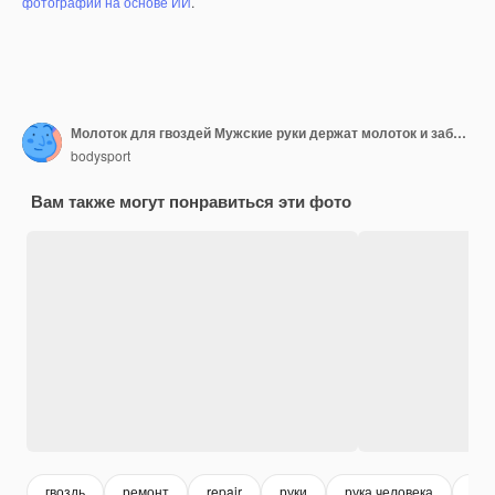
фотографий на основе ИИ
.
Молоток для гвоздей Мужские руки держат молоток и забивают гвозди Рука с молотком забивает гвозди Руки с молотком и гвоздем Забивают гвозди только руками
bodysport
Вам также могут понравиться эти фото
гвоздь
ремонт
repair
руки
рука человека
дер