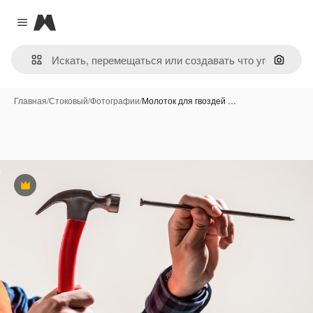
Magnific
Close menu
Поиск 
Главная
/
Стоковый
/
Фотографии
/
Молоток для гвоздей …
Премиум