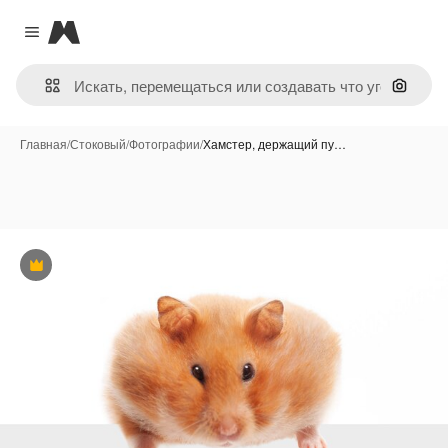
Magnific
Close menu
Поиск 
Главная
/
Стоковый
/
Фотографии
/
Хамстер, держащий пу…
Премиум