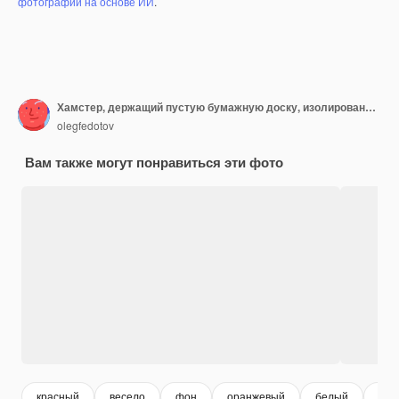
фотографий на основе ИИ
.
Хамстер, держащий пустую бумажную доску, изолированную на белом фоне
olegfedotov
Вам также могут понравиться эти фото
красный
весело
фон
оранжевый
белый
пус