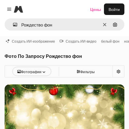
Magnific
Цены
Войти
Close menu
Очистить
Поиск 
Создать ИИ-изображение
Создать ИИ-видео
белый фон
но
Фото По Запросу Рождество фон
Фотографии
Фильтры