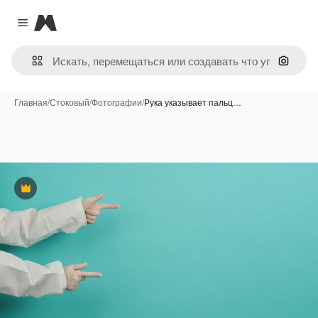
Magnific
Close menu
Поиск 
Главная
/
Стоковый
/
Фотографии
/
Рука указывает пальц…
Премиум