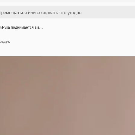
и
/
Рука поднимается в в…
оздух