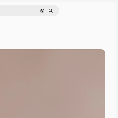
Поиск по изображению
Поиск