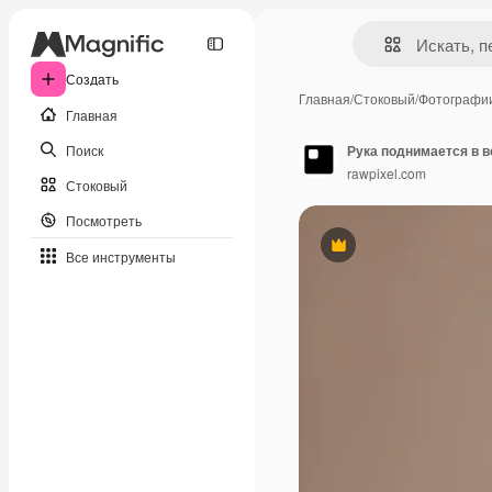
Создать
Главная
/
Стоковый
/
Фотографи
Главная
Поиск
Рука поднимается в в
rawpixel.com
Стоковый
Посмотреть
Премиум
Все инструменты