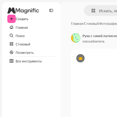
Создать
Главная
/
Стоковый
/
Фотографи
Главная
Поиск
Рука с синей латексн
manuelbarrena
Стоковый
Посмотреть
Премиум
Все инструменты