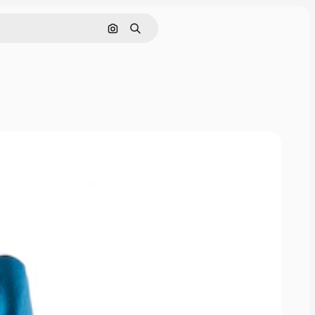
Поиск по изображению
Поиск