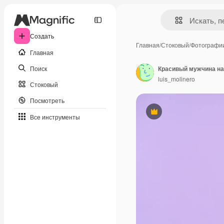
Создать
Главная
/
Стоковый
/
Фотографи
Главная
Поиск
Красивый мужчина над
luis_molinero
Стоковый
Посмотреть
Премиум
Все инструменты