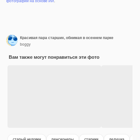
фотографий на основе ИИ
.
Красивая пара старших, обнимая в осеннем парке
boggy
Вам также могут понравиться эти фото
старый человек
пенсионеры
старики
дедушка
ба