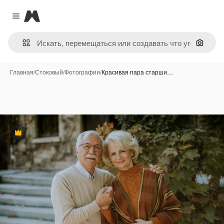
Magnific
Close menu
Поиск 
Главная
/
Стоковый
/
Фотографии
/
Красивая пара старши…
Премиум