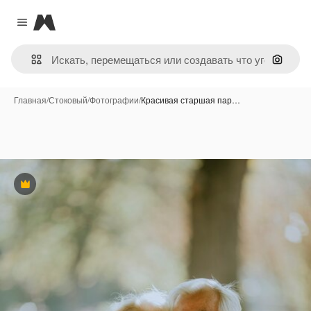
Magnific
Close menu
Поиск 
Главная
/
Стоковый
/
Фотографии
/
Красивая старшая пар…
Премиум