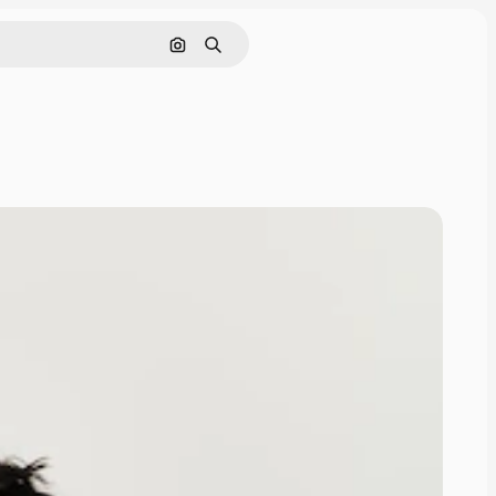
Поиск по изображению
Поиск