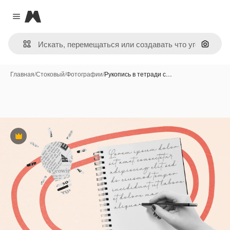
Magnific
Close menu
Поиск 
Главная
/
Стоковый
/
Фотографии
/
Рукопись в тетради с…
Премиум