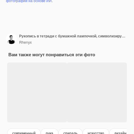
фотографий на основе ИИ
.
Рукопись в тетради с бумажной лампочкой, символизирующей идею письма или вдохновение
Rhenyx
Вам также могут понравиться эти фото
современный
рука
спираль
искусство
дизайн