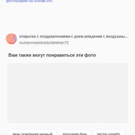
фотографий на основе ИИ
.
открытка с поздравлениями с днем рождения с воздушными шарами и словами "С днем рождения"
muhammadobaidullahkhan72
Вам также могут понравиться эти фото
день рождения черный
праздник фон
ретро шрифт
де