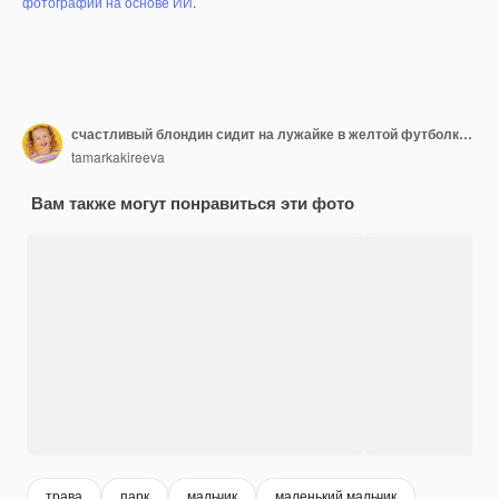
фотографий на основе ИИ
.
счастливый блондин сидит на лужайке в желтой футболке и кусает зеленое яблоко
tamarkakireeva
Вам также могут понравиться эти фото
трава
парк
мальчик
маленький мальчик