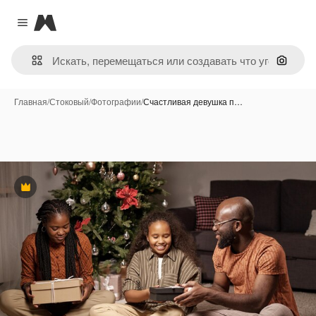
Magnific
Close menu
Поиск 
Главная
/
Стоковый
/
Фотографии
/
Счастливая девушка п…
Премиум