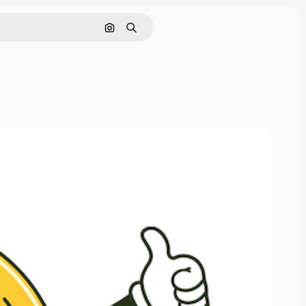
Поиск по изображению
Поиск