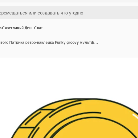
и
/
Счастливый День Свят…
Счастливый День Святого Патрика ретро-наклейка Funky groovy мультфильм персонаж ходит золотая монета Винтаж смешной талисман патч психоделическая улыбка и эмоции комикс трендовая векторная иллюстрация