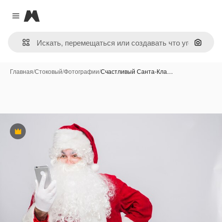
Magnific
Close menu
Поиск 
Главная
/
Стоковый
/
Фотографии
/
Счастливый Санта-Кла…
Премиум