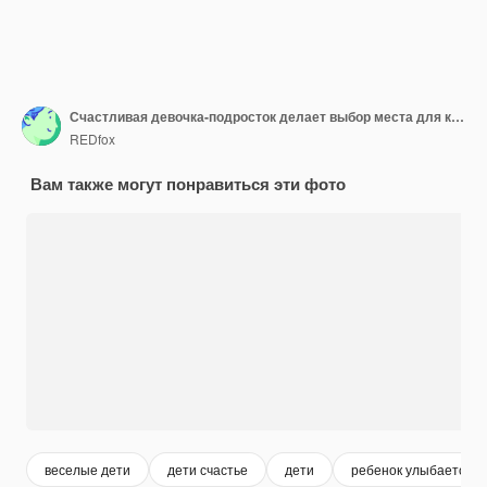
Счастливая девочка-подросток делает выбор места для копирования концепции пространства, показывая, как ребенок делает продвижение и рекламу, рекламные жесты, предложение продукта, представляя продукт, ребенок дает совет
REDfox
Вам также могут понравиться эти фото
веселые дети
дети счастье
дети
ребенок улыбается