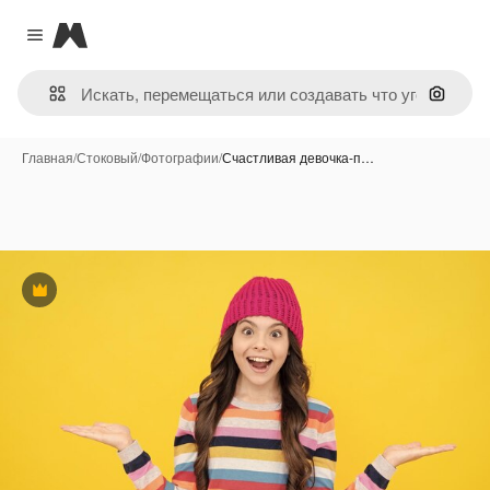
Magnific
Close menu
Поиск 
Главная
/
Стоковый
/
Фотографии
/
Счастливая девочка-п…
Премиум