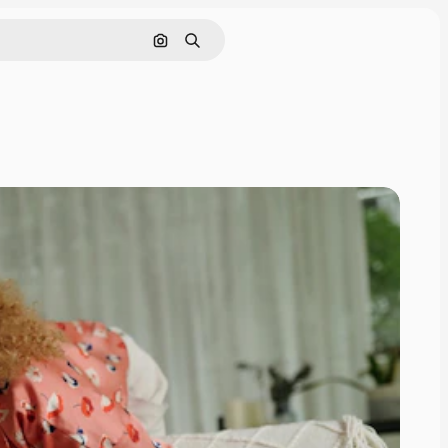
Поиск по изображению
Поиск