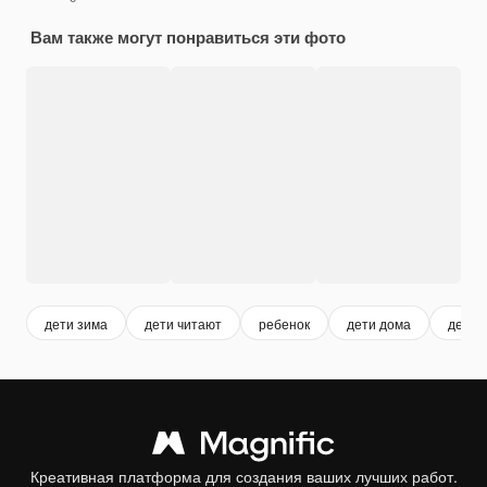
Вам также могут понравиться эти фото
дети зима
дети читают
ребенок
дети дома
дети 
Креативная платформа для создания ваших лучших работ.