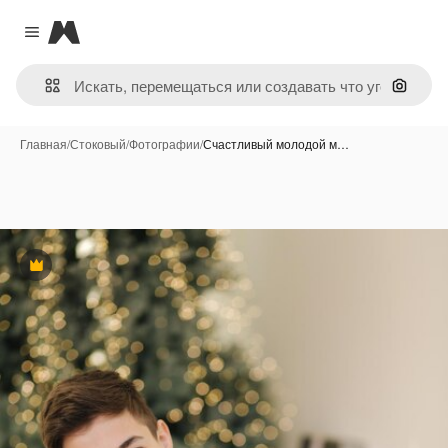
Magnific
Close menu
Поиск 
Главная
/
Стоковый
/
Фотографии
/
Счастливый молодой м…
Премиум