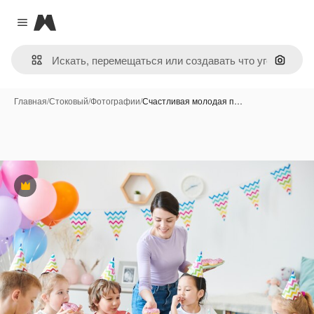
Magnific
Close menu
Поиск 
Главная
/
Стоковый
/
Фотографии
/
Счастливая молодая п…
Премиум