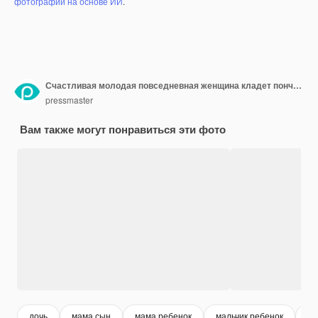
фотографий на основе ИИ
.
Счастливая молодая повседневная женщина кладет пончик на сервированный стол, подавая его на день рождения для маленьких детей
pressmaster
Вам также могут понравиться эти фото
дочь
мама сын
мама ребенок
мальчик ребенок
де