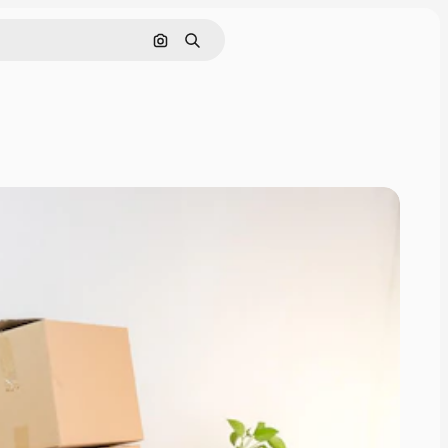
Поиск по изображению
Поиск