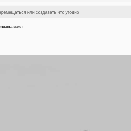
и
/
шапка макет