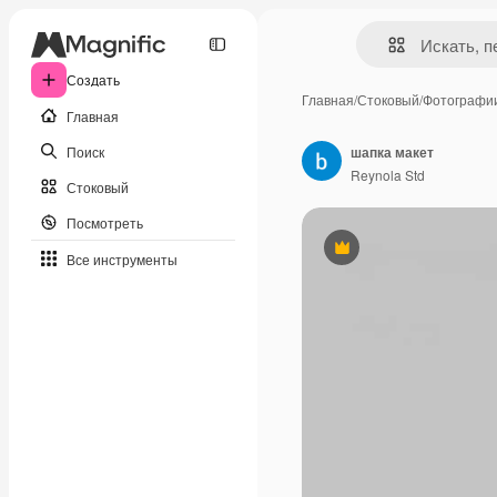
Создать
Главная
/
Стоковый
/
Фотографи
Главная
Поиск
шапка макет
Reynola Std
Стоковый
Посмотреть
Премиум
Все инструменты