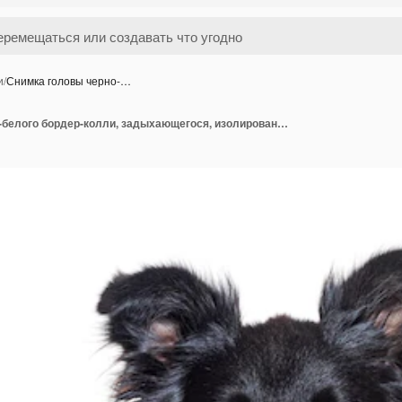
и
/
Снимка головы черно-…
Снимка головы черно-белого бордер-колли, задыхающегося, изолированного на белом