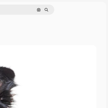
Поиск по изображению
Поиск