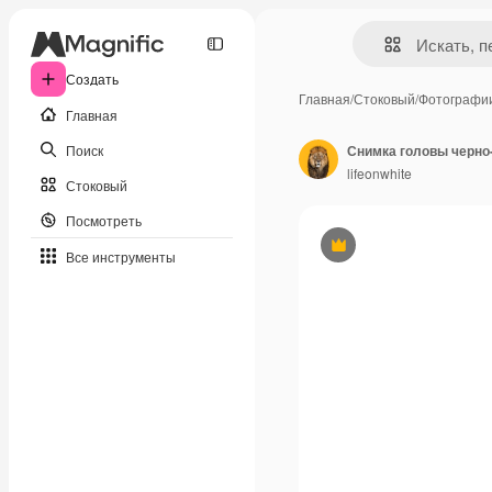
Создать
Главная
/
Стоковый
/
Фотографи
Главная
Поиск
lifeonwhite
Стоковый
Посмотреть
Премиум
Все инструменты