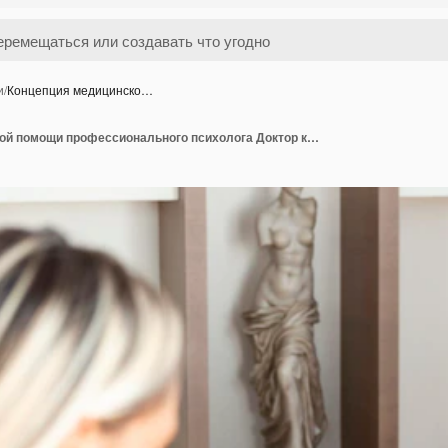
и
/
Концепция медицинско…
Концепция медицинской помощи профессионального психолога Доктор консультируется в сеансе психотерапии или консультирует диагностику здоровья Цифровые концепции здоровья сеанс терапии