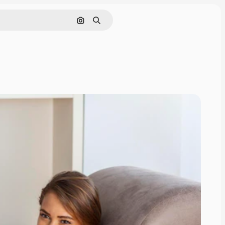
Поиск по изображению
Поиск