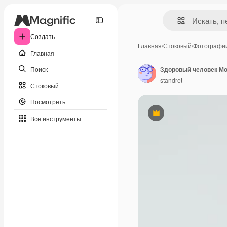
Создать
Главная
/
Стоковый
/
Фотографи
Главная
Поиск
standret
Стоковый
Посмотреть
Премиум
Все инструменты