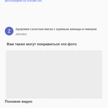
фотографий на основе ИИ
.
Здоровая салатная миска с куриным авокадо и чикером
Johndon
Вам также могут понравиться эти фото
Похожие видео
Premium
Premium
Premium
Premium