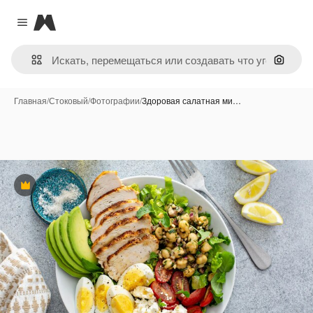
Magnific
Close menu
Поиск 
Главная
/
Стоковый
/
Фотографии
/
Здоровая салатная ми…
Премиум