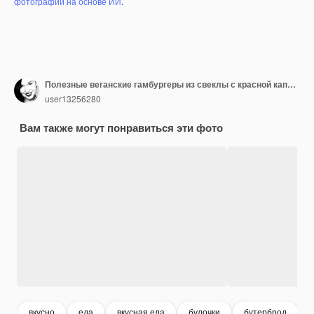
фотографий на основе ИИ
.
Полезные веганские гамбургеры из свеклы с красной капустой и салатом
user13256280
Вам также могут понравиться эти фото
вкусно
еда
вкусная еда
булочки
бутерброд