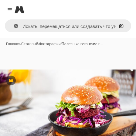
Magnific
Close menu
Поиск 
Главная
/
Стоковый
/
Фотографии
/
Полезные веганские г…
Премиум