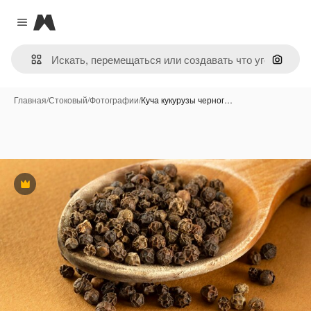
Magnific
Close menu
Поиск 
Главная
/
Стоковый
/
Фотографии
/
Куча кукурузы черног…
Премиум