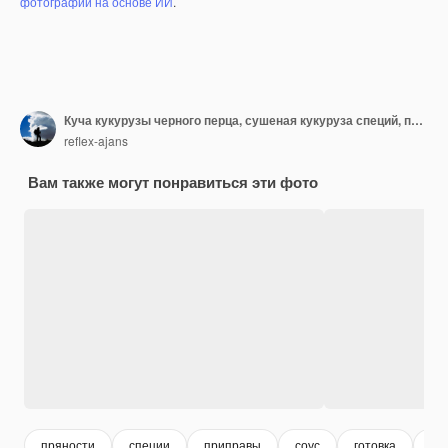
фотографий на основе ИИ
.
Куча кукурузы черного перца, сушеная кукуруза специй, перец, концепция
reflex-ajans
Вам также могут понравиться эти фото
пряности
специи
приправы
соус
готовка
ре