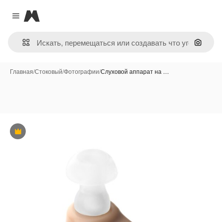
Magnific
Close menu
Поиск 
Главная
/
Стоковый
/
Фотографии
/
Слуховой аппарат на …
Премиум